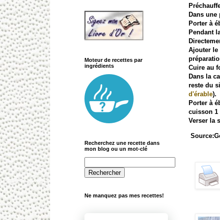
Préchauffe
Dans une p
Porter à éb
Pendant la
Directemen
Ajouter le
préparatio
Moteur de recettes par
ingrédients
Cuire au f
Dans la ca
reste du si
d'érable
).
Porter à é
cuisson 1 
Verser la 
Source:Ge
Recherchez une recette dans
mon blog ou un mot-clé
Ne manquez pas mes recettes!