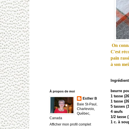
On connaî
C'est réc
pain rass
à son mei
Ingrédient
beurre po
À propos de moi
1 tasse (2
Esther B
1 tasse (2
Baie St-Paul,
5 tasses (
Charlevoix,
4 œufs
Québec,
1/2 tasse (
Canada
1 c. à sou
Afficher mon profil complet