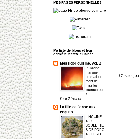
MES PAGES PERSONNELLES
Ma liste de blogs et leur
dernière recette cuisinée
Messidor cuisine, vol. 2
L’Ukraine
manque
C'est toujo
dramatique
ment de
missiles
intercepteur
s
Il y a 3 heures
La fille de l'anse aux
coques
LINGUINE
AUX
BOULETTE
S DE PORC
AU PESTO