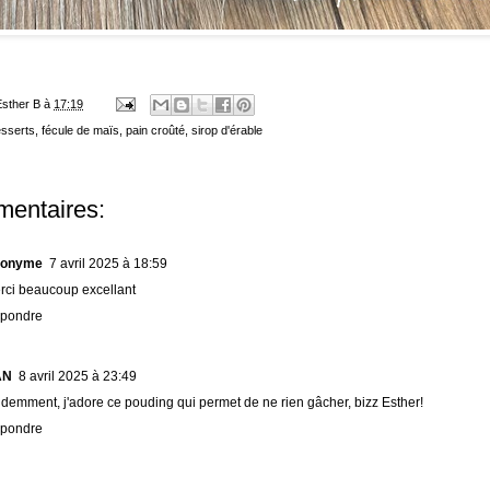
Esther B
à
17:19
sserts
,
fécule de maïs
,
pain croûté
,
sirop d'érable
entaires:
onyme
7 avril 2025 à 18:59
rci beaucoup excellant
pondre
AN
8 avril 2025 à 23:49
idemment, j'adore ce pouding qui permet de ne rien gâcher, bizz Esther!
pondre