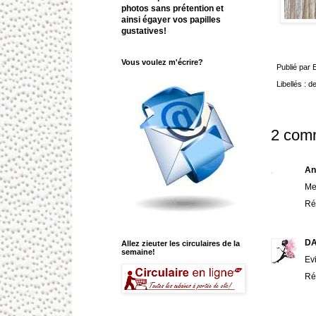
photos sans prétention et
ainsi égayer vos papilles
gustatives!
Vous voulez m'écrire?
Publié par
Libellés :
de
2 comm
An
Me
Ré
D
Allez zieuter les circulaires de la
semaine!
Ev
Ré