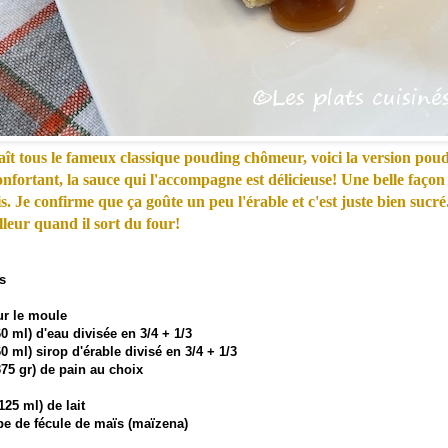
t tous le fameux classique pouding chômeur, voici la version poud
onfortant, la sauce qui l'accompagne est délicieuse! Une belle façon
is. Je confirme que ça goûte un peu l'érable et c'est juste bien sucr
lleur quand il sort du four!
s
ur le moule
60 ml) d'eau divisée en 3/4 + 1/3
60 ml) sirop d'érable divisé en 3/4 + 1/3
375 gr) de pain au choix
125 ml) de lait
pe de fécule de maïs (maïzena)