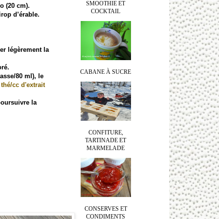
SMOOTHIE ET
 po (20 cm).
COCKTAIL
irop d’érable.
er légèrement la
oré.
CABANE À SUCRE
tasse/80 ml), le
 thé/cc d'extrait
poursuivre la
CONFITURE,
TARTINADE ET
MARMELADE
CONSERVES ET
CONDIMENTS