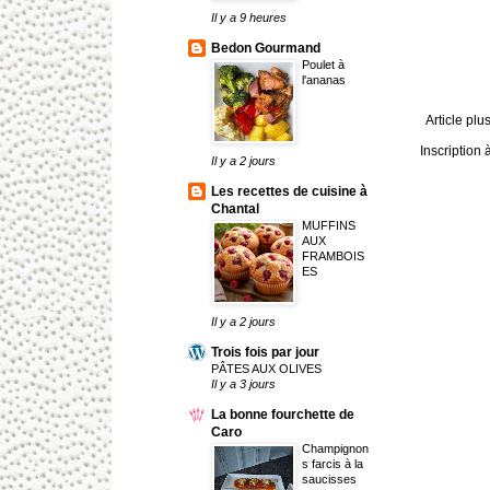
Il y a 9 heures
Bedon Gourmand
Poulet à
l'ananas
Article plu
Inscription 
Il y a 2 jours
Les recettes de cuisine à
Chantal
MUFFINS
AUX
FRAMBOIS
ES
Il y a 2 jours
Trois fois par jour
PÂTES AUX OLIVES
Il y a 3 jours
La bonne fourchette de
Caro
Champignon
s farcis à la
saucisses