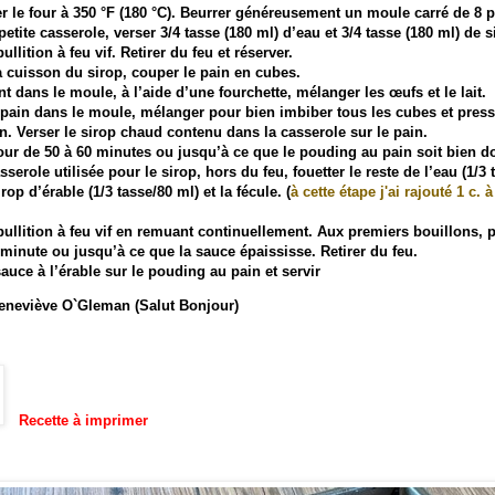
r le four à 350 °F (180 °C). Beurrer généreusement un moule carré de 8
etite casserole, verser 3/4 tasse (180 ml) d’eau et 3/4 tasse (180 ml) de s
ullition à feu vif. Retirer du feu et réserver.
 cuisson du sirop, couper le pain en cubes.
t dans le moule, à l’aide d’une fourchette, mélanger les œufs et le lait.
 pain dans le moule, mélanger pour bien imbiber tous les cubes et press
n. Verser le sirop chaud contenu dans la casserole sur le pain.
our de 50 à 60 minutes ou jusqu’à ce que le pouding au pain soit bien d
sserole utilisée pour le sirop, hors du feu, fouetter le reste de l’eau (1/3 
rop d’érable (1/3 tasse/80 ml) et la fécule. (
à cette étape j'ai rajouté 1 c. à
bullition à feu vif en remuant continuellement. Aux premiers bouillons, 
minute ou jusqu’à ce que la sauce épaississe. Retirer du feu.
sauce à l’érable sur le pouding au pain et servir
neviève O`Gleman (
Salut Bonjour
)
Recette à imprimer