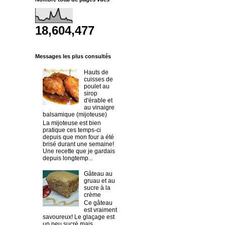
18,604,477
Messages les plus consultés
Hauts de
cuisses de
poulet au
sirop
d'érable et
au vinaigre
balsamique (mijoteuse)
La mijoteuse est bien
pratique ces temps-ci
depuis que mon four a été
brisé durant une semaine!
Une recette que je gardais
depuis longtemp...
Gâteau au
gruau et au
sucre à la
crème
Ce gâteau
est vraiment
savoureux! Le glaçage est
un peu sucré mais