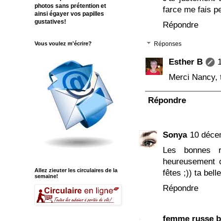
photos sans prétention et
farce me fais 
ainsi égayer vos papilles
gustatives!
Répondre
Vous voulez m'écrire?
Réponses
Esther B
Merci Nancy, 
Répondre
Sonya
10 déce
Les bonnes re
heureusement 
Allez zieuter les circulaires de la
fêtes ;)) ta bel
semaine!
Répondre
femme russe 