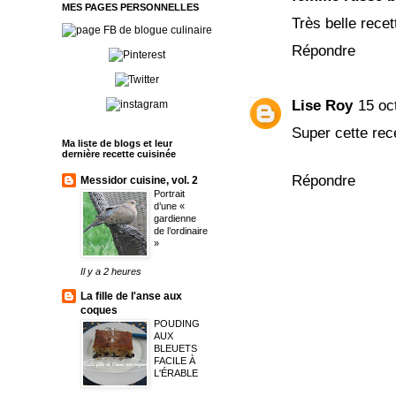
MES PAGES PERSONNELLES
Très belle recet
Répondre
Lise Roy
15 oc
Super cette rece
Ma liste de blogs et leur
dernière recette cuisinée
Répondre
Messidor cuisine, vol. 2
Portrait
d’une «
gardienne
de l’ordinaire
»
Il y a 2 heures
La fille de l'anse aux
coques
POUDING
AUX
BLEUETS
FACILE À
L'ÉRABLE