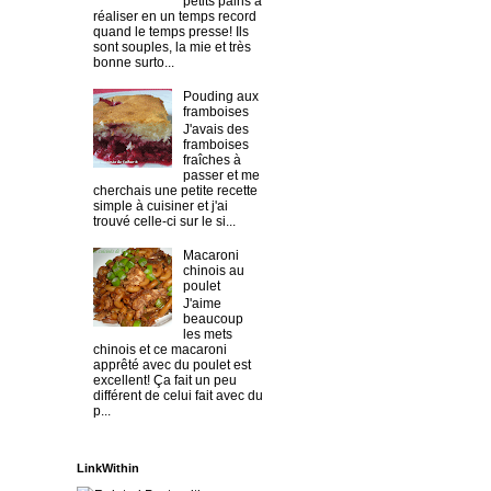
petits pains à
réaliser en un temps record
quand le temps presse! Ils
sont souples, la mie et très
bonne surto...
Pouding aux
framboises
J'avais des
framboises
fraîches à
passer et me
cherchais une petite recette
simple à cuisiner et j'ai
trouvé celle-ci sur le si...
Macaroni
chinois au
poulet
J'aime
beaucoup
les mets
chinois et ce macaroni
apprêté avec du poulet est
excellent! Ça fait un peu
différent de celui fait avec du
p...
LinkWithin