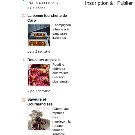
Inscription à :
Publier
PÂTES AUX OLIVES
Il y a 5 jours
La bonne fourchette de
Caro
Champignon
s farcis à la
saucisses
italiennes
Il y a 1 semaine
Douceurs au palais
Pouding
chômeur
aux fraises
(version
plus santé)
Il y a 1 semaine
Saveurs et
Gourmandises
Gâteau aux
myrtilles
très
moelleux : la
recette
facile et
inratable