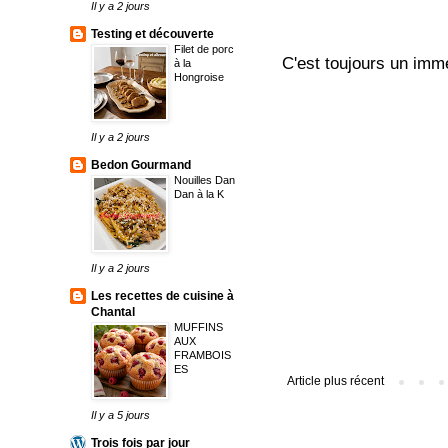
Il y a 2 jours
Testing et découverte
Filet de porc
C'est toujours un imme
à la
Hongroise
Il y a 2 jours
Bedon Gourmand
Nouilles Dan
Dan à la K
Il y a 2 jours
Les recettes de cuisine à
Chantal
MUFFINS
AUX
FRAMBOIS
ES
Article plus récent
Il y a 5 jours
Trois fois par jour