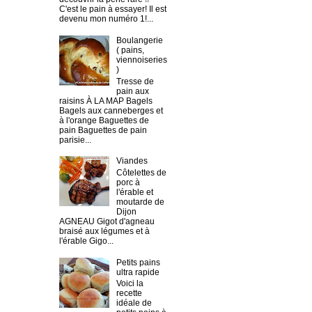
C'est le pain à essayer! Il est
devenu mon numéro 1!...
Boulangerie
( pains,
viennoiseries
)
Tresse de
pain aux
raisins À LA MAP Bagels
Bagels aux canneberges et
à l'orange Baguettes de
pain Baguettes de pain
parisie...
Viandes
Côtelettes de
porc à
l'érable et
moutarde de
Dijon
AGNEAU Gigot d'agneau
braisé aux légumes et à
l'érable Gigo...
Petits pains
ultra rapide
Voici la
recette
idéale de