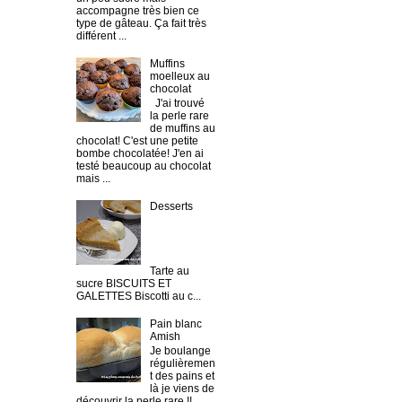
accompagne très bien ce
type de gâteau. Ça fait très
différent ...
Muffins
moelleux au
chocolat
J'ai trouvé
la perle rare
de muffins au
chocolat! C'est une petite
bombe chocolatée! J'en ai
testé beaucoup au chocolat
mais ...
Desserts
Tarte au
sucre BISCUITS ET
GALETTES Biscotti au c...
Pain blanc
Amish
Je boulange
régulièremen
t des pains et
là je viens de
découvrir la perle rare !!