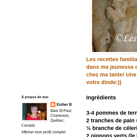
Les recettes famili
dans ma jeunesse c
chez ma tante! Une
votre dinde:))
Ingrédients
À propos de moi
Esther B
Baie St-Paul,
3-4 pommes de ter
Charlevoix,
2 tranches de pain
Québec,
Canada
½ branche de céleri
Afficher mon profil complet
2 oignons verts (le 